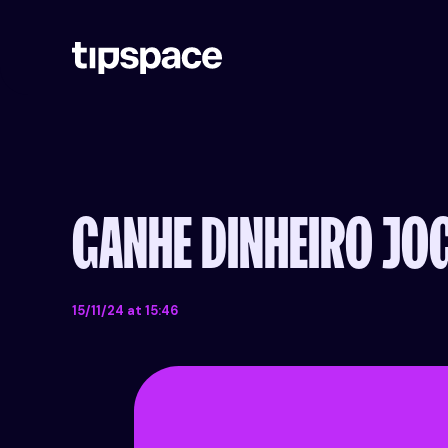
GANHE DINHEIRO JO
15/11/24 at 15:46