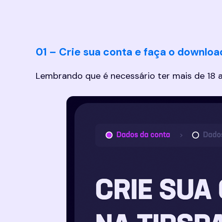
01 – Crie sua conta e faça o downlo
Lembrando que é necessário ter mais de 18 a