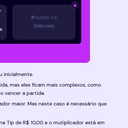
 inicialmente.
rtida, mas eles ficam mais complexos, como
o vencer a partida.
ador maior. Mas neste caso é necessário que
 uma Tip de R$ 10,00 e o mutiplicador está em