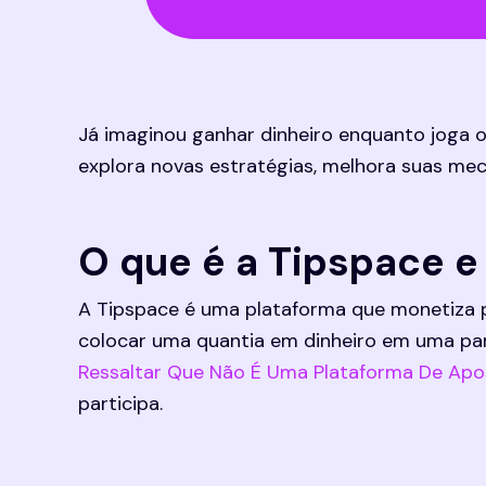
Já imaginou ganhar dinheiro enquanto joga 
explora novas estratégias, melhora suas mec
O que é a Tipspace e
A Tipspace é uma plataforma que monetiza pa
colocar uma quantia em dinheiro em uma part
Ressaltar Que Não É Uma Plataforma De Apo
participa.