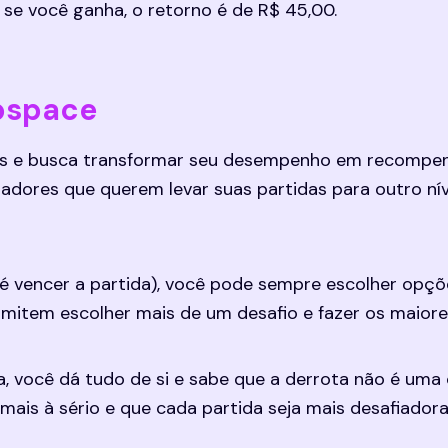
 se você ganha, o retorno é de R$ 45,00.
ipspace
os e busca transformar seu desempenho em recompe
adores que querem levar suas partidas para outro níve
 é vencer a partida), você pode sempre escolher opç
mitem escolher mais de um desafio e fazer os maiore
 você dá tudo de si e sabe que a derrota não é uma o
ais à sério e que cada partida seja mais desafiadora