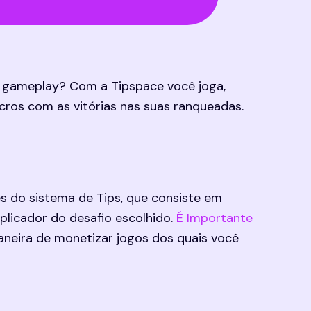
ua gameplay? Com a Tipspace você joga,
cros com as vitórias nas suas ranqueadas.
s do sistema de Tips, que consiste em
plicador do desafio escolhido.
É Importante
neira de monetizar jogos dos quais você