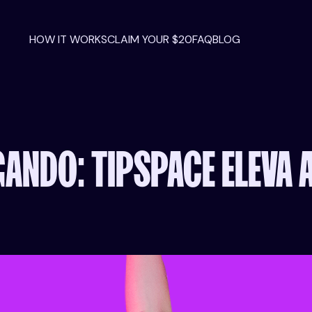
HOW IT WORKS
CLAIM YOUR $
20
FAQ
BLOG
GANDO: TIPSPACE ELEVA 