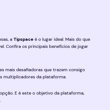
nsas, a
Tipspace
é o lugar ideal. Mais do que
l. Confira os principais benefícios de jogar
ões mais desafiadoras que trazem consigo
s multiplicadores da plataforma.
pção. E é este o objetivo da plataforma,
.