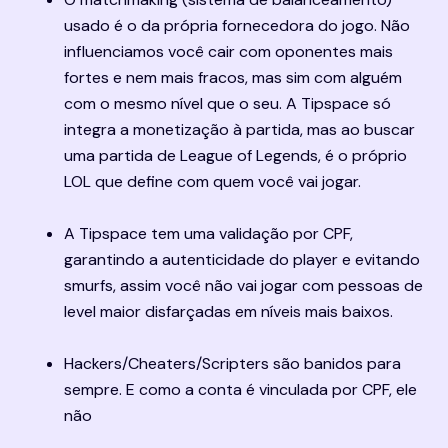
usado é o da própria fornecedora do jogo. Não 
influenciamos você cair com oponentes mais 
fortes e nem mais fracos, mas sim com alguém 
com o mesmo nível que o seu. A Tipspace só 
integra a monetização à partida, mas ao buscar 
uma partida de League of Legends, é o próprio 
LOL que define com quem você vai jogar.
A Tipspace tem uma validação por CPF, 
garantindo a autenticidade do player e evitando 
smurfs, assim você não vai jogar com pessoas de 
level maior disfarçadas em níveis mais baixos.
Hackers/Cheaters/Scripters são banidos para 
sempre. E como a conta é vinculada por CPF, ele 
não