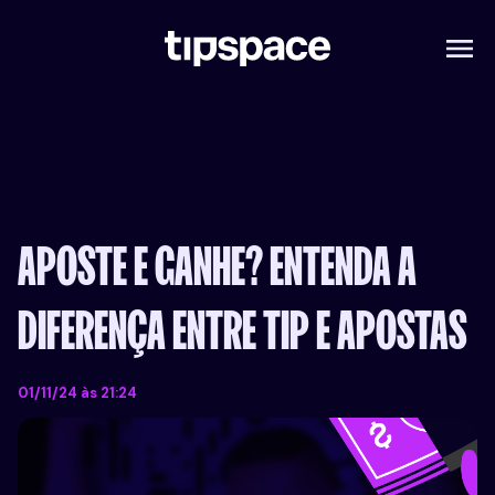
COMO FUNCIONA
JOGOS
LIGAS
DE TIP EM TIP
BLOG
FAQ
APOSTE E GANHE? ENTENDA A
CADASTRO
DOWNLOAD
DIFERENÇA ENTRE TIP E APOSTAS
01/11/24 às 21:24