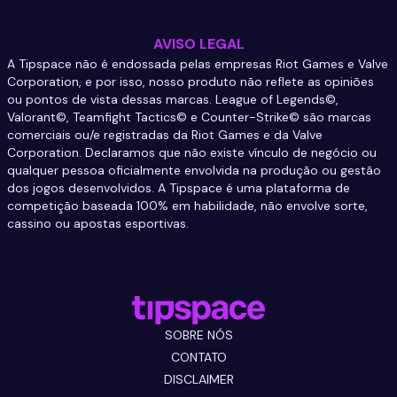
AVISO LEGAL
A Tipspace não é endossada pelas empresas Riot Games e Valve
Corporation, e por isso, nosso produto não reflete as opiniões
ou pontos de vista dessas marcas. League of Legends©,
Valorant©, Teamfight Tactics© e Counter-Strike© são marcas
comerciais ou/e registradas da Riot Games e da Valve
Corporation. Declaramos que não existe vínculo de negócio ou
qualquer pessoa oficialmente envolvida na produção ou gestão
dos jogos desenvolvidos. A Tipspace é uma plataforma de
competição baseada 100% em habilidade, não envolve sorte,
cassino ou apostas esportivas.
SOBRE NÓS
CONTATO
DISCLAIMER