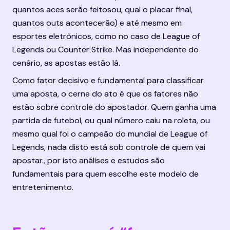
quantos aces serão feitosou, qual o placar final, 
quantos outs acontecerão) e até mesmo em 
esportes eletrônicos, como no caso de League of 
Legends ou Counter Strike. Mas independente do 
cenário, as apostas estão lá.
Como fator decisivo e fundamental para classificar 
uma aposta, o cerne do ato é que os fatores não 
estão sobre controle do apostador. Quem ganha uma 
partida de futebol, ou qual número caiu na roleta, ou 
mesmo qual foi o campeão do mundial de League of 
Legends, nada disto está sob controle de quem vai 
apostar., por isto análises e estudos são 
fundamentais para quem escolhe este modelo de 
entretenimento.