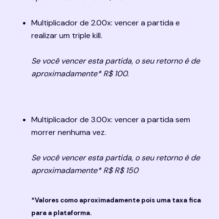
Multiplicador de 2.00x: vencer a partida e 
realizar um triple kill.
Se você vencer esta partida, o seu retorno é de 
aproximadamente* R$ 100.
Multiplicador de 3.00x: vencer a partida sem 
morrer nenhuma vez.
Se você vencer esta partida, o seu retorno é de 
aproximadamente* R$ R$ 150
*Valores como aproximadamente pois uma taxa fica 
para a plataforma.