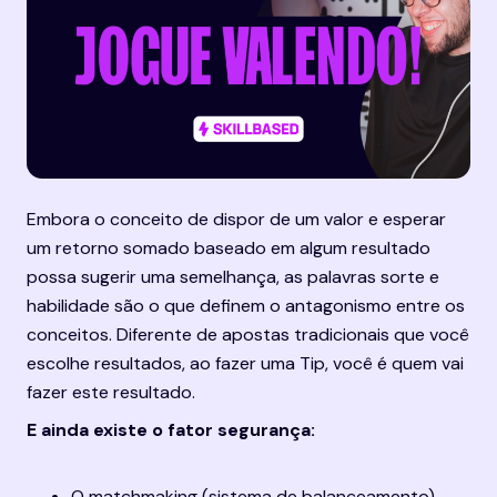
Embora o conceito de dispor de um valor e esperar 
um retorno somado baseado em algum resultado 
possa sugerir uma semelhança, as palavras sorte e 
habilidade são o que definem o antagonismo entre os 
conceitos. Diferente de apostas tradicionais que você 
escolhe resultados, ao fazer uma Tip, você é quem vai 
fazer este resultado.
E ainda existe o fator segurança:
O matchmaking (sistema de balanceamento) 