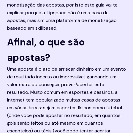
monetização das apostas, por isto este guia vai te 
explicar porque a Tipspace não é uma casa de 
apostas, mas sim uma plataforma de monetização 
baseado em skillbased.
Afinal, o que são 
apostas?
Uma aposta é o ato de arriscar dinheiro em um evento 
de resultado incerto ou imprevisível, ganhando um 
valor extra ao conseguir prever/acertar este 
resultado. Muito comum em esportes e cassinos, a 
internet tem popularizado muitas casas de apostas 
em várias áreas: sejam esportes físicos como futebol 
(onde você pode apostar no resultado, em quantos 
gols serão feitos ou até mesmo em quantos 
escanteios) ou tênis (você pode tentar acertar 