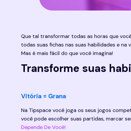
Que tal transformar todas as horas que voc
todas suas fichas nas suas habilidades e na
Mas é mais fácil do que você imagina!
Transforme suas habi
Vitória = Grana
Na Tipspace você joga os seus jogos competi
você pode escolher suas partidas, marcar se
Depende De Você!