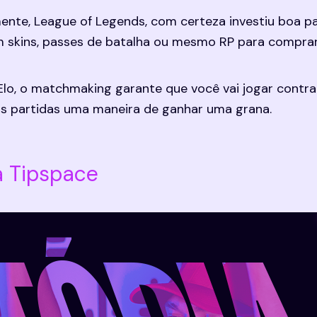
mente, League of Legends, com certeza investiu boa p
m skins, passes de batalha ou mesmo RP para compra
 Elo, o matchmaking garante que você vai jogar contra
as partidas uma maneira de ganhar uma grana.
a Tipspace