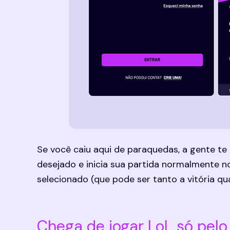
Se você caiu aqui de paraquedas, a gente te
desejado e inicia sua partida normalmente no
selecionado (que pode ser tanto a vitória qua
Chega de jogar LoL só pelo