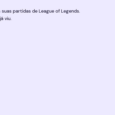
 suas partidas de League of Legends.
á viu.