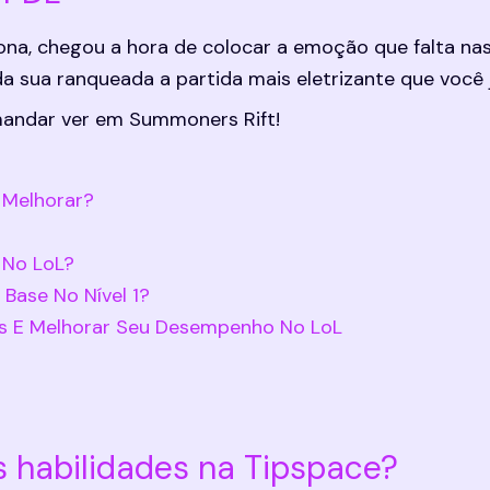
na, chegou a hora de colocar a emoção que falta nas
da sua ranqueada a partida mais eletrizante que você j
mandar ver em Summoners Rift!
 Melhorar?
 No LoL?
 Base No Nível 1?
das E Melhorar Seu Desempenho No LoL
s habilidades na Tipspace?