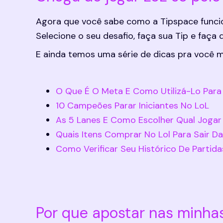
Agora que você sabe como a Tipspace funcio
Selecione o seu desafio, faça sua Tip e faça 
E ainda temos uma série de dicas pra você 
O Que É O Meta E Como Utilizá-Lo Para
10 Campeões Parar Iniciantes No LoL
As 5 Lanes E Como Escolher Qual Jogar
Quais Itens Comprar No Lol Para Sair Da
Como Verificar Seu Histórico De Parti
Por que apostar nas minha