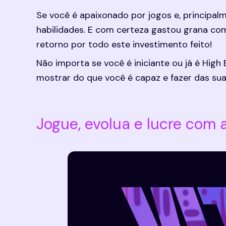
Se você é apaixonado por jogos e, principal
habilidades. E com certeza gastou grana co
retorno por todo este investimento feito!
Não importa se você é iniciante ou já é High
mostrar do que você é capaz e fazer das su
Jogue, evolua e lucre com 