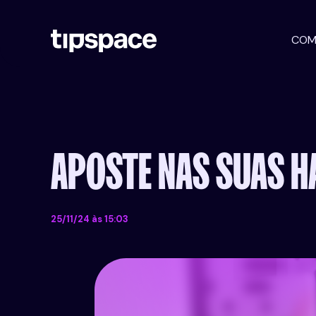
COM
APOSTE NAS SUAS H
25/11/24 às 15:03