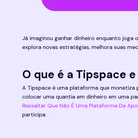
Já imaginou ganhar dinheiro enquanto joga 
explora novas estratégias, melhora suas mec
O que é a Tipspace e
A Tipspace é uma plataforma que monetiza pa
colocar uma quantia em dinheiro em uma part
Ressaltar Que Não É Uma Plataforma De Apo
participa.