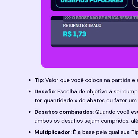
Tip
: Valor que você coloca na partida e
Desafio
: Escolha de objetivo a ser cum
ter quantidade x de abates ou fazer um 
Desafios combinados
: Quando você es
ambos os desafios sejam cumpridos, alé
Multiplicador
: É a base pela qual sua T