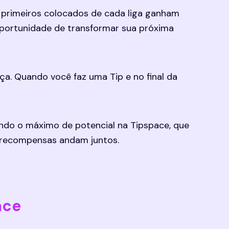
s primeiros colocados de cada liga ganham
oportunidade de transformar sua próxima
ça. Quando você faz uma Tip e no final da
ando o máximo de potencial na Tipspace, que
e recompensas andam juntos.
ace