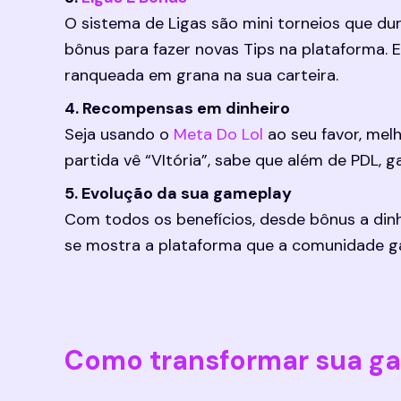
O sistema de Ligas são mini torneios que d
bônus para fazer novas Tips na plataforma.
ranqueada em grana na sua carteira.
4. Recompensas em dinheiro
Seja usando o
Meta Do Lol
ao seu favor, mel
partida vê “VItória”, sabe que além de PDL, 
5. Evolução da sua gameplay
Com todos os benefícios, desde bônus a din
se mostra a plataforma que a comunidade ga
Como transformar sua ga