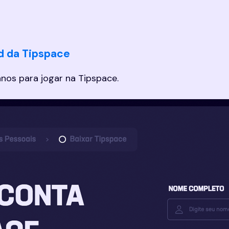
ad da Tipspace
nos para jogar na Tipspace.