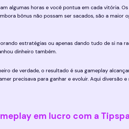
uram algumas horas e você pontua em cada vitória. O
 Embora bônus não possam ser sacados, são a maior 
horando estratégias ou apenas dando tudo de si na ra
ganhou dinheiro também.
heiro de verdade, o resultado é sua gameplay alcanç
mer precisava para ganhar e evoluir. Aqui diversão 
meplay em lucro com a Tipsp