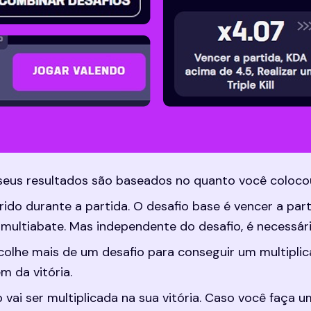
 seus resultados são baseados no quanto você colocou
prido durante a partida. O desafio base é vencer a pa
multiabate. Mas independente do desafio, é necessári
colhe mais de um desafio para conseguir um multiplic
m da vitória.
ip vai ser multiplicada na sua vitória. Caso você faça