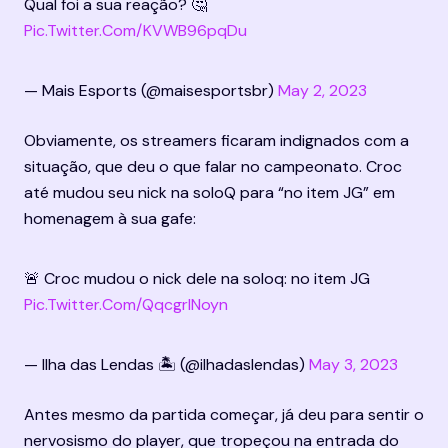
Qual foi a sua reação? 🤔 
Pic.twitter.com/KVWB96pqDu
— Mais Esports (@maisesportsbr) 
May 2, 2023
Obviamente, os streamers ficaram indignados com a 
situação, que deu o que falar no campeonato. Croc 
até mudou seu nick na soloQ para “no item JG” em 
homenagem à sua gafe:
🚨 Croc mudou o nick dele na soloq: no item JG 
Pic.twitter.com/QqcgrINoyn
— Ilha das Lendas 🏝️ (@ilhadaslendas) 
May 3, 2023
Antes mesmo da partida começar, já deu para sentir o 
nervosismo do player, que tropeçou na entrada do 