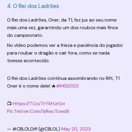
4. O Rei dos Ladrões
O Rei dos Ladrões, Oner, da T1, fez jus ao seu nome 
mais uma vez, garantindo um dos roubos mais finos 
do campeonato.
No vídeo podemos ver a frieza e paciência do jogador 
para roubar o dragão e cair fora, como se nada 
tivesse acontecido.
O Rei dos Ladrões continua assombrando no Rift, T1 
Oner é o nome dele! 🔥
#MSI2023
📺 
Https://t.co/7rYXHJrGvi
Pic.twitter.com/1sRwcTowdX
— #CBLOLDiff (@CBLOL) 
May 20, 2023