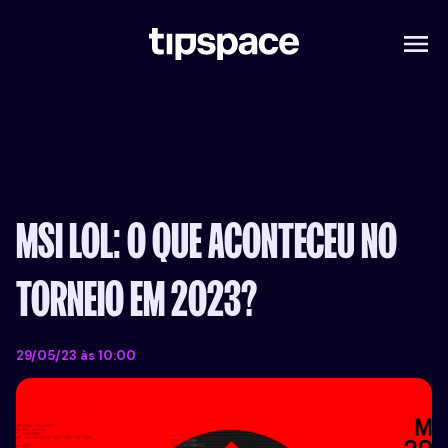
COMO FUNCIONA
JOGOS
LIGAS
DE TIP EM TIP
BLOG
FAQ
MSI LOL: O QUE ACONTECEU NO
CADASTRO
DOWNLOAD
TORNEIO EM 2023?
29/05/23 às 10:00