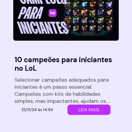
10 campeões para iniciantes
no LoL
Selecionar campeões adequados para
iniciantes é um passo essencial.
Campeões com kits de habilidades
simples, mas impactantes, ajudam os
novos jogadores a entenderem os
LEIA MAIS
21/11/24 às 14:54
fundamentos do LoL, como controlar as
lanes, farmar, participar de lutas em
equipe e se posicionar corretamente.