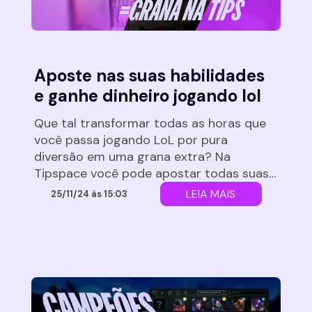
Aposte nas suas habilidades
e ganhe dinheiro jogando lol
Que tal transformar todas as horas que
você passa jogando LoL por pura
diversão em uma grana extra? Na
Tipspace você pode apostar todas suas
fichas nas suas habilidades e na vitória
LEIA MAIS
25/11/24 às 15:03
conquistar PDL e também um dinheiro no
seu bolso. Parece bom demais pra ser
verdade? Mas é mais fácil do que você
imagina! […]