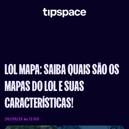
COMO FUNCIONA
JOGOS
LIGAS
DE TIP EM TIP
BLOG
FAQ
LOL MAPA: SAIBA QUAIS SÃO OS
CADASTRO
DOWNLOAD
MAPAS DO LOL E SUAS
CARACTERÍSTICAS!
26/05/23 às 12:00