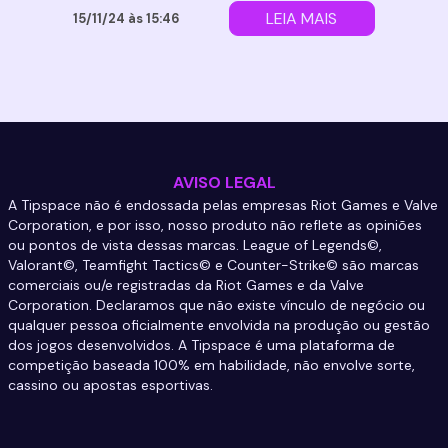
estratégias, melhora suas mecânicas
LEIA MAIS
15/11/24 às 15:46
individuais e ainda transforma gameplay
em lucros com as vitórias nas suas
ranqueadas. O que é a Tipspace e como
ela funciona? A Tipspace é uma […]
AVISO LEGAL
A Tipspace não é endossada pelas empresas Riot Games e Valve
Corporation, e por isso, nosso produto não reflete as opiniões
ou pontos de vista dessas marcas. League of Legends©,
Valorant©, Teamfight Tactics© e Counter-Strike© são marcas
comerciais ou/e registradas da Riot Games e da Valve
Corporation. Declaramos que não existe vínculo de negócio ou
qualquer pessoa oficialmente envolvida na produção ou gestão
dos jogos desenvolvidos. A Tipspace é uma plataforma de
competição baseada 100% em habilidade, não envolve sorte,
cassino ou apostas esportivas.