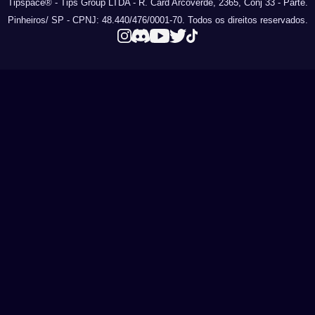
Tipspace® - Tips Group LTDA - R. Card Arcoverde, 2365, Conj 33 - Parte.
Pinheiros/ SP - CPNJ: 48.440/476/0001-70. Todos os direitos reservados.